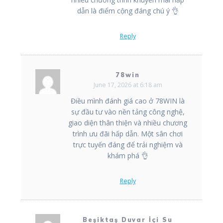
dẫn là điểm cộng đáng chú ý 👌
Reply
78win
June 17, 2026 at 6:18 am
Điều mình đánh giá cao ở 78WIN là
sự đầu tư vào nền tảng công nghệ,
giao diện thân thiện và nhiều chương
trình ưu đãi hấp dẫn. Một sân chơi
trực tuyến đáng để trải nghiệm và
khám phá 👌
Reply
Beşiktaş Duvar İçi Su