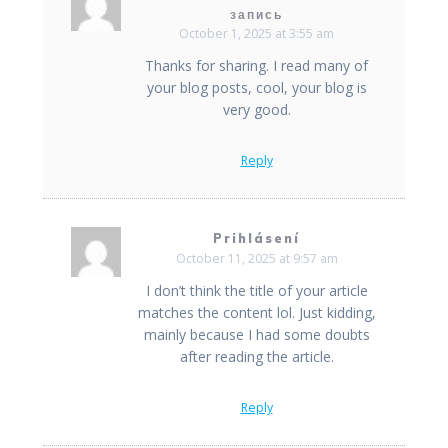
запись
October 1, 2025 at 3:55 am
Thanks for sharing. I read many of
your blog posts, cool, your blog is
very good.
Reply
Prihlásení
October 11, 2025 at 9:57 am
I don’t think the title of your article
matches the content lol. Just kidding,
mainly because I had some doubts
after reading the article.
Reply