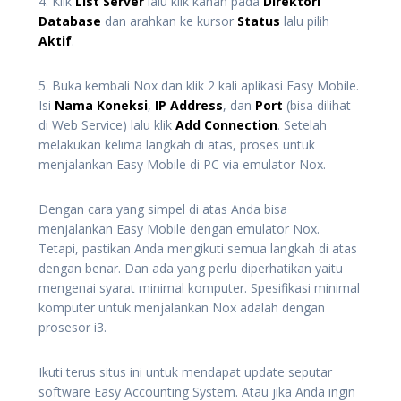
4. Klik
List Server
lalu klik kanan pada
Direktori
Database
dan arahkan ke kursor
Status
lalu pilih
Aktif
.
5. Buka kembali Nox dan klik 2 kali aplikasi Easy Mobile.
Isi
Nama Koneksi
,
IP Address
, dan
Port
(bisa dilihat
di Web Service) lalu klik
Add Connection
. Setelah
melakukan kelima langkah di atas, proses untuk
menjalankan Easy Mobile di PC via emulator Nox.
Dengan cara yang simpel di atas Anda bisa
menjalankan Easy Mobile dengan emulator Nox.
Tetapi, pastikan Anda mengikuti semua langkah di atas
dengan benar. Dan ada yang perlu diperhatikan yaitu
mengenai syarat minimal komputer. Spesifikasi minimal
komputer untuk menjalankan Nox adalah dengan
prosesor i3.
Ikuti terus situs ini untuk mendapat update seputar
software Easy Accounting System. Atau jika Anda ingin