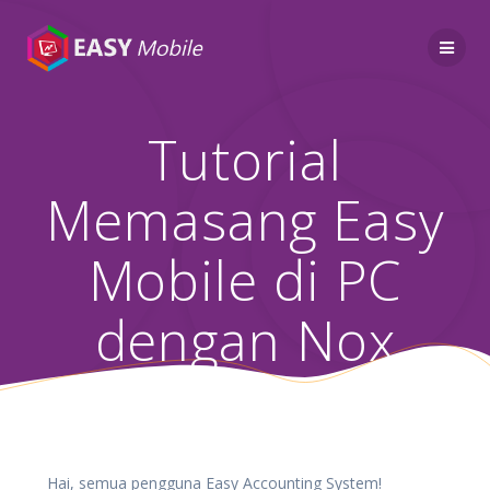
Skip
to
content
Tutorial
Memasang Easy
Mobile di PC
dengan Nox
Hai, semua pengguna Easy Accounting System!