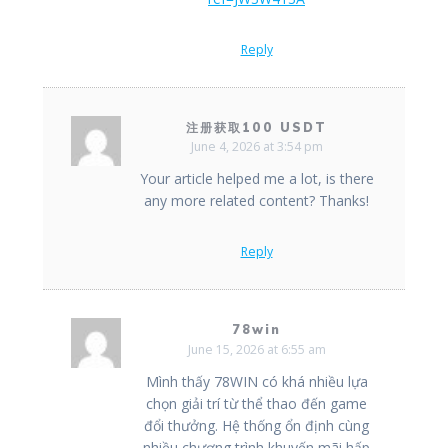
Reply
注册获取100 USDT
June 4, 2026 at 3:54 pm
Your article helped me a lot, is there
any more related content? Thanks!
Reply
78win
June 15, 2026 at 6:55 am
Mình thấy 78WIN có khá nhiều lựa
chọn giải trí từ thể thao đến game
đổi thưởng. Hệ thống ổn định cùng
nhiều chương trình khuyến mãi hấp