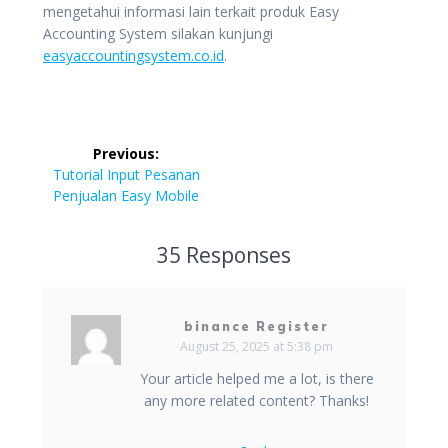
mengetahui informasi lain terkait produk Easy
Accounting System silakan kunjungi
easyaccountingsystem.co.id
.
Post
Previous:
navigation
Previous
Tutorial Input Pesanan
post:
Penjualan Easy Mobile
35 Responses
binance Register
August 25, 2025 at 5:38 pm
Your article helped me a lot, is there
any more related content? Thanks!