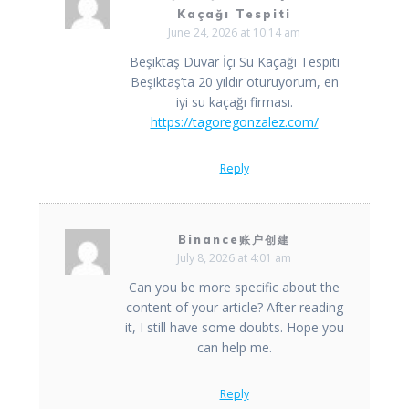
Kaçağı Tespiti
June 24, 2026 at 10:14 am
Beşiktaş Duvar İçi Su Kaçağı Tespiti
Beşiktaş’ta 20 yıldır oturuyorum, en
iyi su kaçağı firması.
https://tagoregonzalez.com/
Reply
Binance账户创建
July 8, 2026 at 4:01 am
Can you be more specific about the
content of your article? After reading
it, I still have some doubts. Hope you
can help me.
Reply