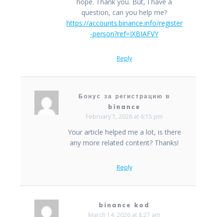
hope. Thank you. But, I have a
question, can you help me?
https://accounts.binance.info/register
-person?ref=IXBIAFVY
Reply
Бонус за регистрацию в
binance
February 1, 2026 at 6:15 pm
Your article helped me a lot, is there
any more related content? Thanks!
Reply
binance kod
March 14, 2026 at 8:27 am