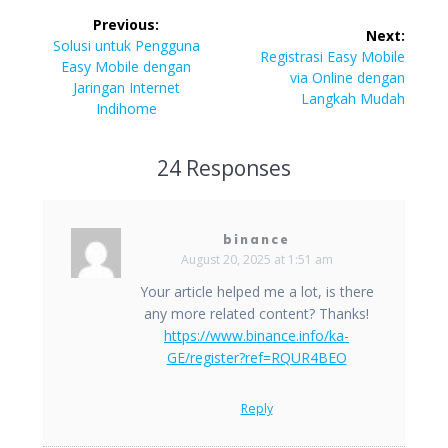
Post
Previous:
Next:
navigation
Previous
Solusi untuk Pengguna
Next
Registrasi Easy Mobile
post:
Easy Mobile dengan
post:
via Online dengan
Jaringan Internet
Langkah Mudah
Indihome
24 Responses
binance
August 20, 2025 at 1:51 am
Your article helped me a lot, is there
any more related content? Thanks!
https://www.binance.info/ka-
GE/register?ref=RQUR4BEO
Reply