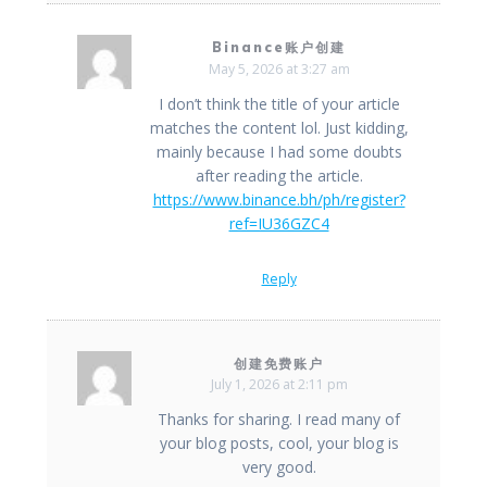
Binance账户创建
May 5, 2026 at 3:27 am
I don’t think the title of your article
matches the content lol. Just kidding,
mainly because I had some doubts
after reading the article.
https://www.binance.bh/ph/register?
ref=IU36GZC4
Reply
创建免费账户
July 1, 2026 at 2:11 pm
Thanks for sharing. I read many of
your blog posts, cool, your blog is
very good.